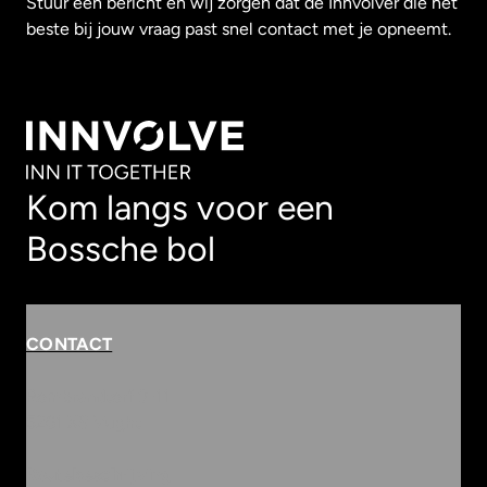
Stuur een bericht en wij zorgen dat de Innvolver die het
beste bij jouw vraag past snel contact met je opneemt.
Kom langs voor een
Bossche bol
CONTACT
Rembrandterf 9-11
5261 XS Vught
Routebeschrijving