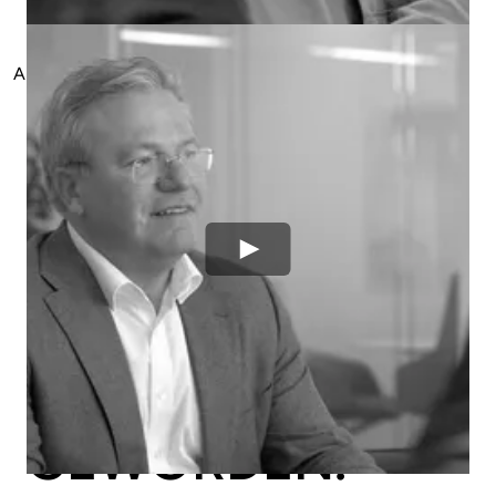
TRANSITIE."
"MET CISO-AS-A-
Abi Merfol
,
Projectmanager
-
Royal Terberg Group
SERVICE IS IT
EEN MEER
ORGANISATIE-
GEDRAGEN
GEHEEL
GEWORDEN."