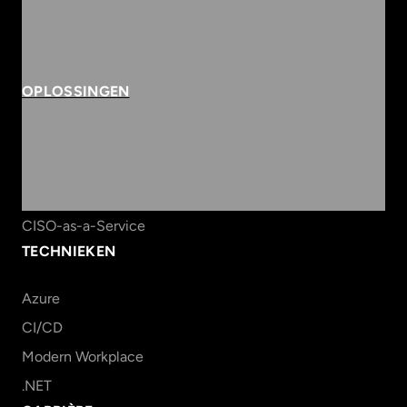
073 684 3833
info@innvolve.nl
OPLOSSINGEN
Security
Workspace & Cloud
Data & AI
CISO-as-a-Service
TECHNIEKEN
Azure
CI/CD
Modern Workplace
.NET