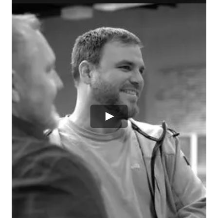
"INNVOLVE KAN
ONZE KEY-
USERS VLOT
OVERTUIGEN
VAN HET NUT EN
DE NOODZAAK
VAN DE