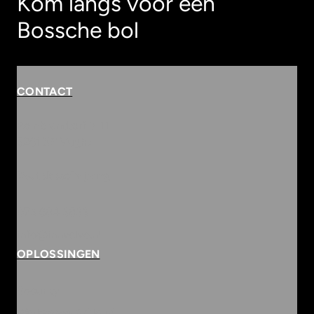
Kom langs voor een
Bossche bol
CONTACT
Rembrandterf 9-11
5261 XS Vught
Routebeschrijving
073 684 3833
info@innvolve.nl
OPLOSSINGEN
Security
Workspace & Cloud