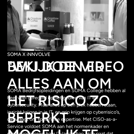
SOMA X iNNVOLVE
"WIJ DOEN ER
BEKIJK DE VIDEO
ALLES AAN OM
SOMA Bedrijfsopleidingen en SOMA College hebben al
HET RISICO ZO
heel veel geregeld op het gebied van IT en
cybersecurity. Maar alles op één plek hebben staan,
BEPERKT
inzicht krijgen in je IT, en grip krijgen op cyberrisico’s,
dat vraagt om specifieke expertise. Met CISO-as-a-
Service voldoet SOMA aan het normenkader en
professionaliseert haar IT-landschap. Hoe gaat dat