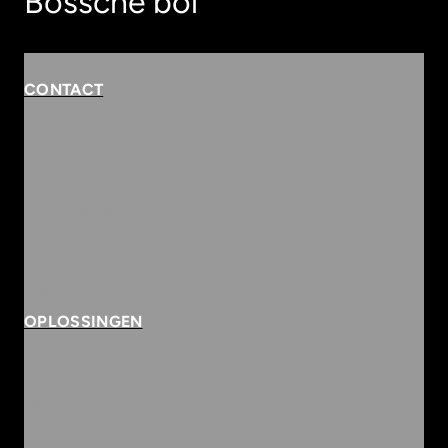
Bossche bol
CONTACT
Rembrandterf 9-11
5261 XS Vught
Routebeschrijving
073 684 3833
info@innvolve.nl
OPLOSSINGEN
Security
Workspace & Cloud
Data & AI