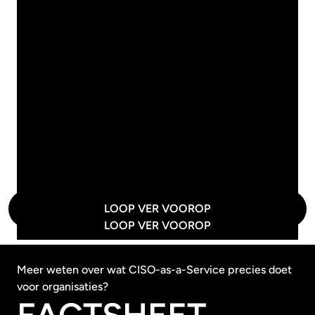
Focus: Ontwikkeling en onderhoud
informatiebeveiligingsstrategie
Audits: Volledige begeleiding
Compliance: Integratie in bedrijfsstrategie
Risicoanalyse: Strategisch management en
scenario-analyse
Governance: Inrichting, structuur en aansturing
LOOP VER VOOROP
LOOP VER VOOROP
Meer weten over wat CISO-as-a-Service precies doet
voor organisaties?