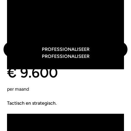
Risicoanalyse: Uitvoering en onderhoud
Governance: Inrichting en structuur
PROFESSIONALISEER
PROFESSIONALISEER
Large
€ 9.600
per maand
Tactisch en strategisch.
Behoefte: Strategische advisering