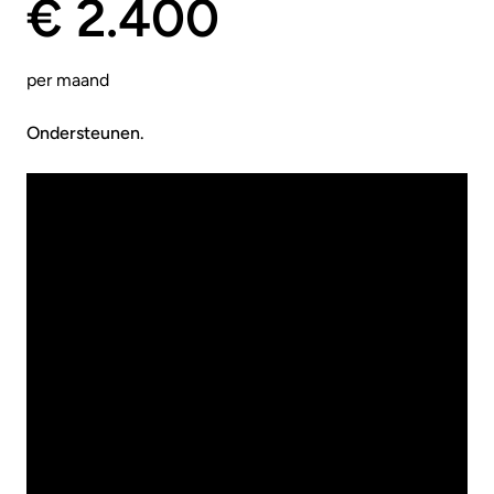
€ 2.400
per maand
Ondersteunen.
Behoefte: Inhoudelijk ondersteunen en sparren
Focus: Maatregelen toetsen, advies over
optimalisaties
Audits: Review bevindingen en maatregelen
Compliance: Advisering wijzigingen wet- en
regelgeving
Risicoanalyse: Review bestaande analyses
Governance: Review bestaand beleid