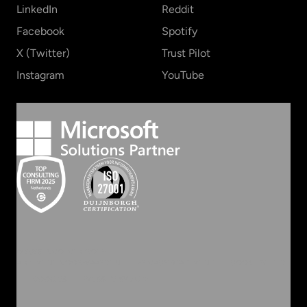
LinkedIn
Reddit
Facebook
Spotify
X (Twitter)
Trust Pilot
Instagram
YouTube
©
2026
INVOLVE GROEP
ALGEMENE VOORWAARDEN
PRIVACY STATEMENT
COOKIEBELEID
COOKIES
WEBSITE BY ZUID.