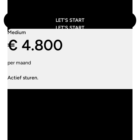
LET'S START
LET'S START
Medium
€ 4.800
per maand
Actief sturen.
Behoefte: Professionalisatie en structuur
Focus: Opzetten en borgen van beleid en
governance
Audits: Voorbereiding en begeleiding
Compliance: Roadmapping