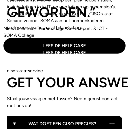
GEWORDEN.”
inzicht krijgen in je IT, en grip krijgen op cyberrisico’s,
dat vraagt om specifieke expertise. Met CISO-as-a-
Service voldoet SOMA aan het normenkaderen
professionaliseert haar IT-landschap.
Niels te Lintelo
,
Teammanager Servicepunt & ICT
-
SOMA College
LEES DE HELE CASE
LEES DE HELE CASE
ciso-as-a-service
GET YOUR ANSWE
Staat jouw vraag er niet tussen? Neem gerust contact
met ons op!
WAT DOET EEN CISO PRECIES?