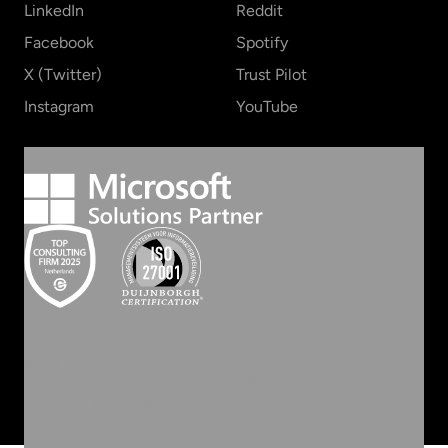
LinkedIn
Reddit
Facebook
Spotify
X (Twitter)
Trust Pilot
Instagram
YouTube
©
2026
INVOLVE GROEP
ALGEMENE VOORWAARDEN
PRIVACY STATEMENT
COOKIEBELEID
COOKIES
WEBSITE BY ZUID.