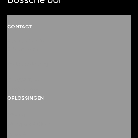
CONTACT
Rembrandterf 9-11
5261 XS Vught
Routebeschrijving
073 684 3833
info@innvolve.nl
OPLOSSINGEN
Security
Workspace & Cloud
Data & AI