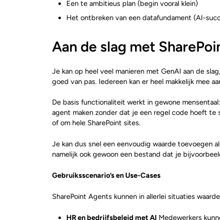
Een te ambitieus plan (begin vooral klein)
Het ontbreken van een datafundament (AI-succe
Aan de slag met SharePoi
Je kan op heel veel manieren met GenAI aan de slag, 
goed van pas. Iedereen kan er heel makkelijk mee aan 
De basis functionaliteit werkt in gewone mensentaal: 
agent maken zonder dat je een regel code hoeft te s
of om hele SharePoint sites.
Je kan dus snel een eenvoudig waarde toevoegen als j
namelijk ook gewoon een bestand dat je bijvoorbeel
Gebruiksscenario’s en Use-Cases
SharePoint Agents kunnen in allerlei situaties waard
HR en bedrijfsbeleid met AI
Medewerkers kunnen 