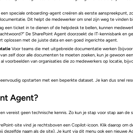
 een speciale onboarding-agent creëren als eerste aanspreekpunt, z
documentatie. Dit helpt de medewerker om snel zijn weg te vinden bi
aag een ticket in te dienen of de helpdesk te bellen, kunnen medewe
 wachtwoord?” De SharePoint Agent doorzoekt de IT-kennisbank en geeft
rt oplossen met de juiste data en een goed ingerichte agent.
tatie
Voor teams die met uitgebreide documentatie werken (bijvoorb
ts van zelf door alle documenten te moeten zoeken, kun je gewoon een
r al voorbeelden van organisaties die zo medewerkers op locatie, bijv
envoudig opstarten met een beperkte dataset. Je kan dus snel resu
int Agent?
n vereist geen technische kennis. Zo kun je stap voor stap aan de s
Point-site vind je rechtsboven een Copilot-icoon. Klik daarop om de 
ij dezelfde naam als de site). Je kunt via dit menu ook een nieuwe A