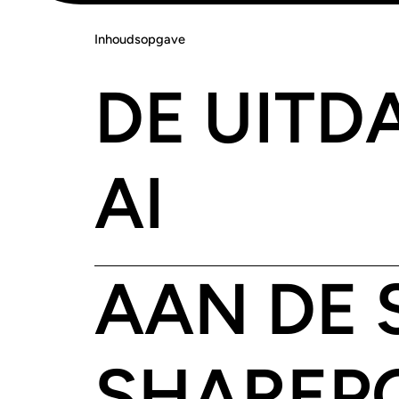
Inhoudsopgave
DE UITD
AI
AAN DE 
SHAREP