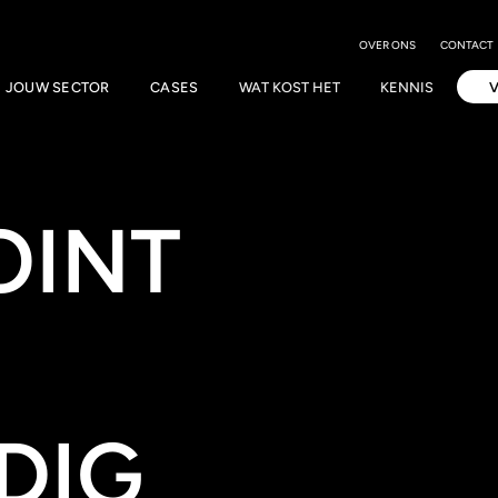
OVER ONS
CONTACT
JOUW SECTOR
CASES
WAT KOST HET
KENNIS
OINT
DIG