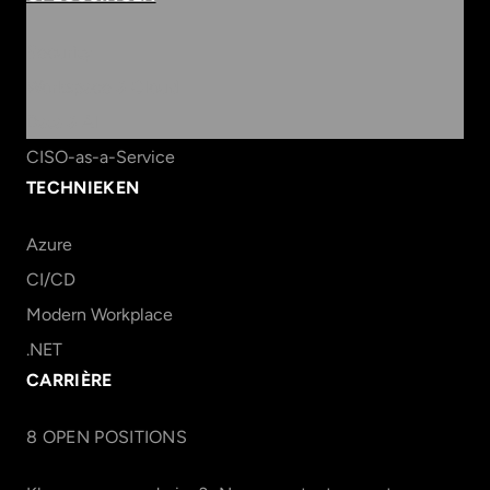
Security
Workspace & Cloud
Data & AI
CISO-as-a-Service
TECHNIEKEN
Azure
CI/CD
Modern Workplace
.NET
CARRIÈRE
8
OPEN POSITION
S