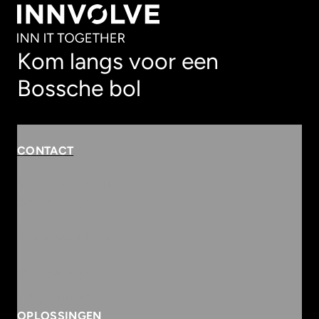
Kom langs voor een
Bossche bol
CONTACT
Rembrandterf 9-11
5261 XS Vught
Routebeschrijving
073 684 3833
info@innvolve.nl
OPLOSSINGEN