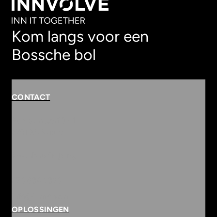
Kom langs voor een
Bossche bol
CONTACT
Rembrandterf 9-11
5261 XS Vught
Routebeschrijving
073 684 3833
info@innvolve.nl
OPLOSSINGEN