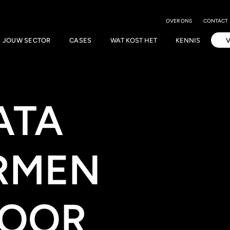
OVER ONS
CONTACT
JOUW SECTOR
CASES
WAT KOST HET
KENNIS
ATA
RMEN
VOOR