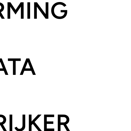
RMING
ATA
IJKER