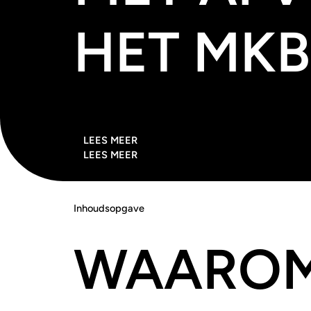
HET MKB
LEES MEER
LEES MEER
Inhoudsopgave
WAARO