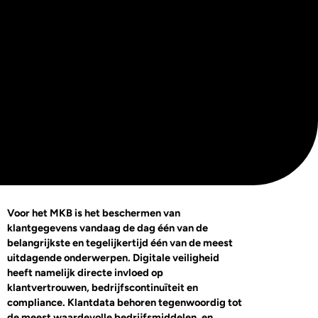
Voor het MKB is het beschermen van
klantgegevens vandaag de dag één van de
belangrijkste en tegelijkertijd één van de meest
uitdagende onderwerpen. Digitale veiligheid
heeft namelijk directe invloed op
klantvertrouwen, bedrijfscontinuïteit en
compliance. Klantdata behoren tegenwoordig tot
de meest waardevolle bedrijfsmiddelen, en