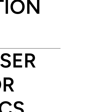
TION
USER
OR
ICS