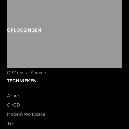
073 684 3833
info@innvolve.nl
OPLOSSINGEN
Security
Workspace & Cloud
Data & AI
CISO-as-a-Service
TECHNIEKEN
Azure
CI/CD
Modern Workplace
.NET