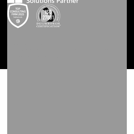
©
2026
INVOLVE GROEP
ALGEMENE VOORWAARDEN
PRIVACY STATEMENT
COOKIEBELEID
COOKIES
WEBSITE BY ZUID.