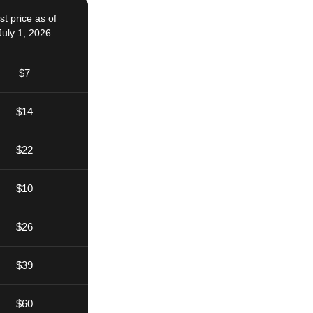
st price as of
July 1, 2026
$7
$14
$22
$10
$26
$39
$60