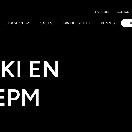
OVER ONS
CONTACT
JOUW SECTOR
CASES
WAT KOST HET
KENNIS
KI EN
EPM