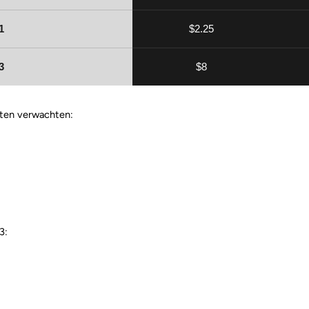
1
$2.25
3
$8
cten verwachten:
3: