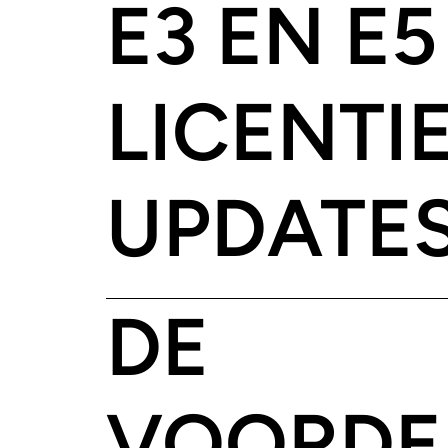
E3 EN E5
LICENTI
UPDATE
DE
VOORDE