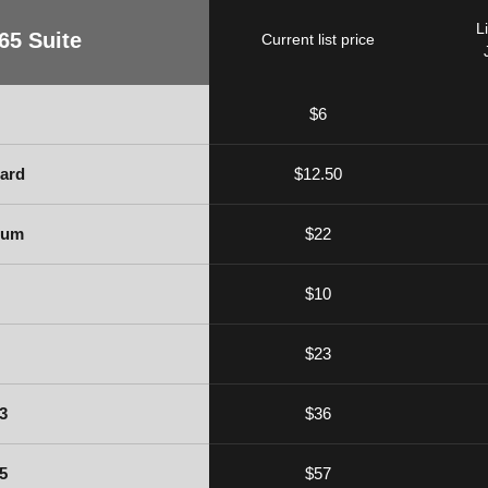
Li
65 Suite
Current list price
$6
ard
$12.50
ium
$22
$10
$23
3
$36
5
$57