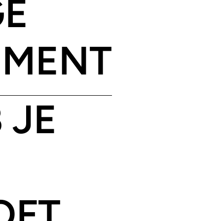
GE
MENT
 JE
OFT