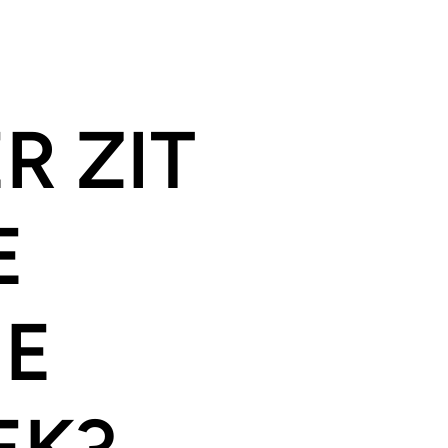
R ZIT
E
E
EK?