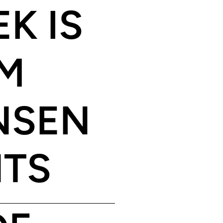
K IS
AM
NSEN
NTS