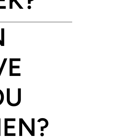
N
VE
OU
NEN?