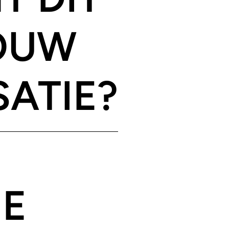
OUW
ATIE?
E