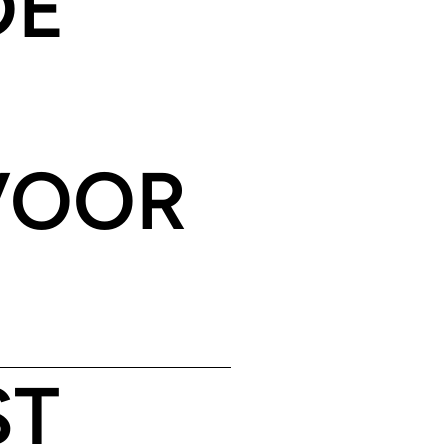
DE
N
VOOR
ST