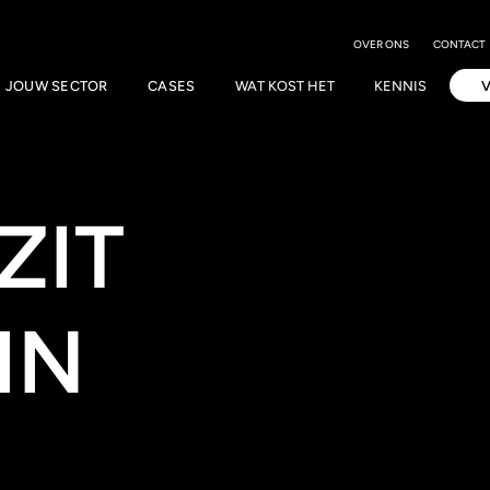
OVER ONS
CONTACT
JOUW SECTOR
CASES
WAT KOST HET
KENNIS
ZIT
IN