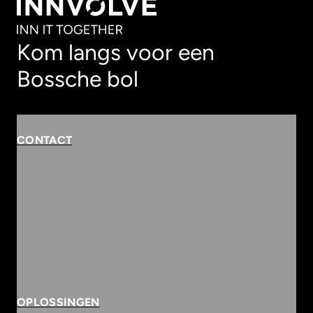
Kom langs voor een
Bossche bol
CONTACT
Rembrandterf 9-11
5261 XS Vught
Routebeschrijving
073 684 3833
info@innvolve.nl
OPLOSSINGEN