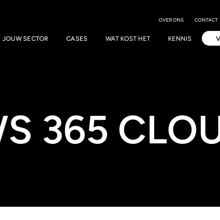
OVER ONS
CONTACT
JOUW SECTOR
CASES
WAT KOST HET
KENNIS
S 365 CLOU