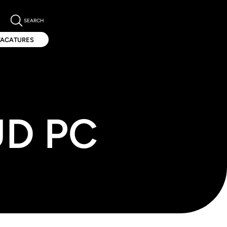
SEARCH
VACATURES
VACATURES
D PC