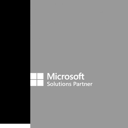
Rembrandterf 9-11
Security
5261 XS Vught
Workspace & C
Data & AI
Routebeschrijving
CISO-as-a-Ser
073 684 3833
info@innvolve.nl
©
2026
INVOLVE GROEP