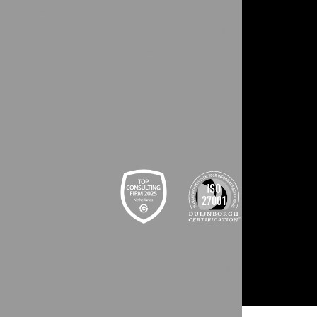
POSITION
S
LinkedIn
Reddit
Facebook
Spotify
r
X (Twitter)
Trust Pilot
ring? Neem
Instagram
YouTube
op met onze
.
ent@innvolve.nl
 STATEMENT
COOKIEBELEID
COOKIES
WEBSITE BY ZUID.