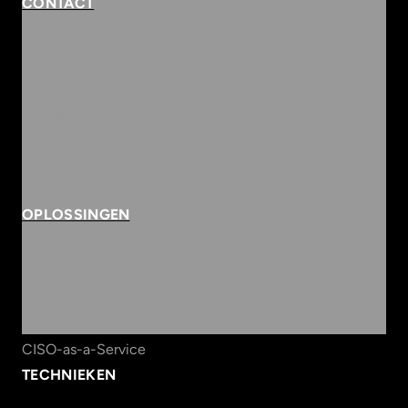
CONTACT
Rembrandterf 9-11
5261 XS Vught
Routebeschrijving
073 684 3833
info@innvolve.nl
OPLOSSINGEN
Security
Workspace & Cloud
Data & AI
CISO-as-a-Service
TECHNIEKEN