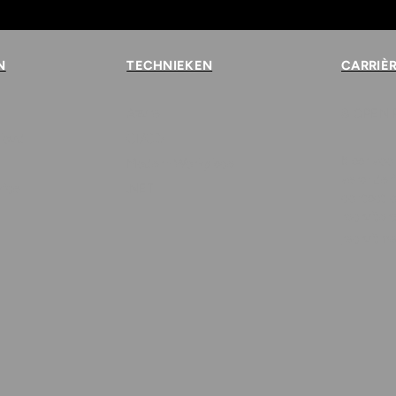
N
TECHNIEKEN
CARRIÈ
Azure
8
OPEN 
loud
CI/CD
Klaar voo
Modern Workplace
verande
vice
.NET
contact 
recruiters
recruitm