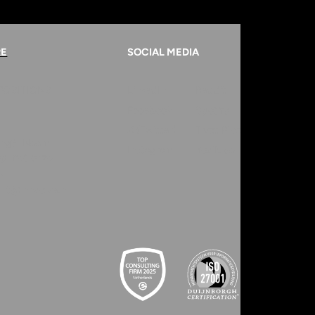
RE
SOCIAL MEDIA
POSITION
S
LinkedIn
Reddit
Facebook
Spotify
r
X (Twitter)
Trust Pilot
ring? Neem
Instagram
YouTube
op met onze
.
ent@innvolve.nl