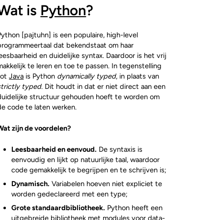
Wat is
Python
?
Python [pajtuhn] is een populaire, high-level
programmeertaal dat bekendstaat om haar
leesbaarheid en duidelijke syntax. Daardoor is het vrij
makkelijk te leren en toe te passen. In tegenstelling
tot
Java
is Python
dynamically typed
, in plaats van
strictly typed
. Dit houdt in dat er niet direct aan een
duidelijke structuur gehouden hoeft te worden om
de code te laten werken.
Wat zijn de voordelen?
Leesbaarheid en eenvoud.
De syntaxis is
eenvoudig en lijkt op natuurlijke taal, waardoor
code gemakkelijk te begrijpen en te schrijven is;
Dynamisch.
Variabelen hoeven niet expliciet te
worden gedeclareerd met een type;
Grote standaardbibliotheek.
Python heeft een
uitgebreide bibliotheek met modules voor data-