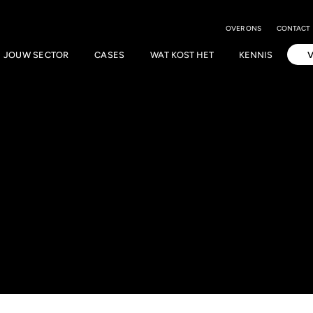
OVER ONS
CONTACT
JOUW SECTOR
CASES
WAT KOST HET
KENNIS