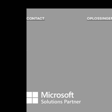
CONTACT
OPLOSSINGE
Rembrandterf 9-11
Security
5261 XS Vught
Workspace & C
Data & AI
Routebeschrijving
CISO-as-a-Ser
073 684 3833
info@innvolve.nl