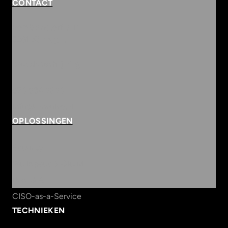
CONTACT
Rembrandterf 9-11
5261 XS Vught
Routebeschrijving
073 684 3833
info@innvolve.nl
OPLOSSINGEN
Security
Workspace & Cloud
Data & AI
CISO-as-a-Service
TECHNIEKEN