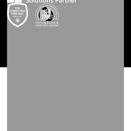
©
2026
INVOLVE GROEP
ALGEMENE VOORWAARDEN
PRIVACY STATEMENT
COOKIEBELEID
COOKIES
WEBSITE BY ZUID.