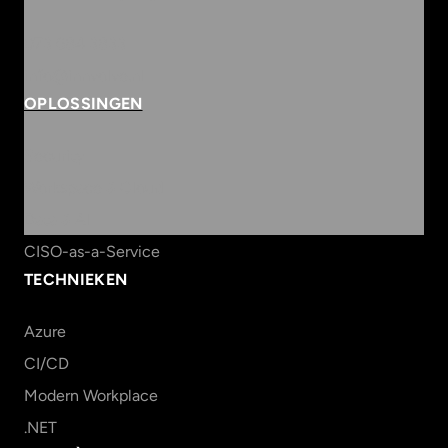
073 684 3833
info@innvolve.nl
OPLOSSINGEN
Security
Workspace & Cloud
Data & AI
CISO-as-a-Service
TECHNIEKEN
Azure
CI/CD
Modern Workplace
.NET