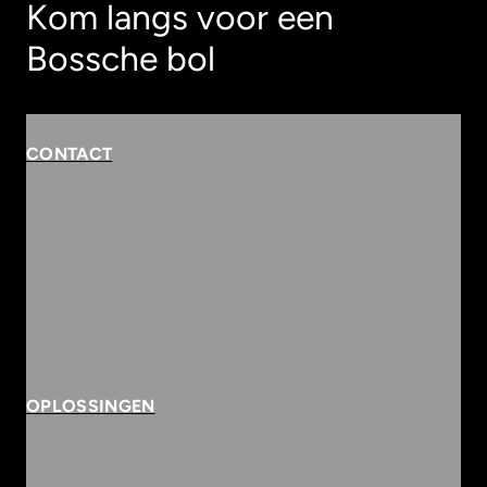
Kom langs voor een
Bossche bol
CONTACT
Rembrandterf 9-11
5261 XS Vught
Routebeschrijving
073 684 3833
info@innvolve.nl
OPLOSSINGEN
Security