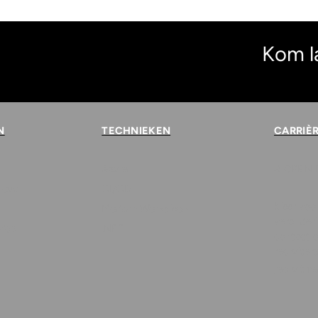
Kom l
N
TECHNIEKEN
CARRIÈ
Azure
8
OPEN 
loud
CI/CD
Klaar voo
Modern Workplace
verande
vice
.NET
contact 
recruiters
recruitm