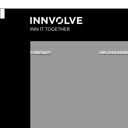
CONTACT
OPLOSSINGE
Rembrandterf 9-11
Security
5261 XS Vught
Workspace & C
Data & AI
Routebeschrijving
CISO-as-a-Ser
073 684 3833
info@innvolve.nl