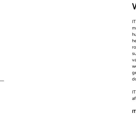
IT
m
h
he
r
su
va
w
g
do
IT
af
I