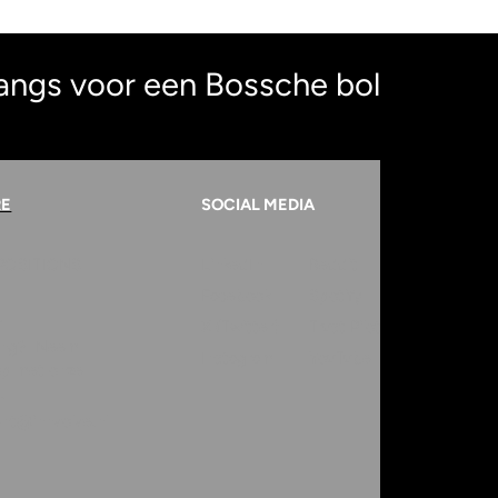
angs voor een Bossche bol
RE
SOCIAL MEDIA
POSITION
S
LinkedIn
Reddit
Facebook
Spotify
r
X (Twitter)
Trust Pilot
ring? Neem
Instagram
YouTube
op met onze
.
ent@innvolve.nl