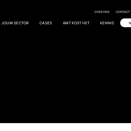
OVER ONS
CONTACT
JOUW SECTOR
CASES
WAT KOST HET
KENNIS