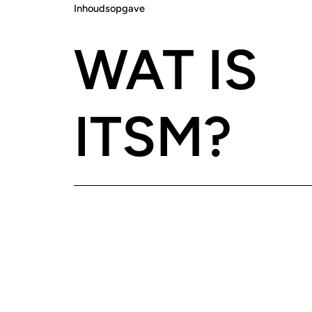
Inhoudsopgave
WAT IS
ITSM?