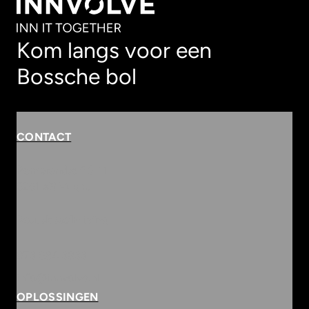
Kom langs voor een
Bossche bol
CONTACT
Rembrandterf 9-11
5261 XS Vught
Routebeschrijving
073 684 3833
info@innvolve.nl
OPLOSSINGEN