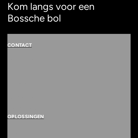
Kom langs voor een
Bossche bol
CONTACT
Rembrandterf 9-11
5261 XS Vught
Routebeschrijving
073 684 3833
info@innvolve.nl
OPLOSSINGEN
Security