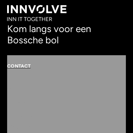
Kom langs voor een
Bossche bol
CONTACT
Rembrandterf 9-11
5261 XS Vught
Routebeschrijving
073 684 3833
info@innvolve.nl