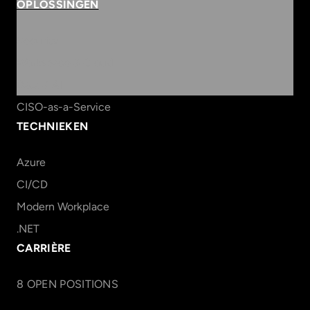
OPLOSSINGEN
Security
Workspace & Cloud
Data & AI
CISO-as-a-Service
TECHNIEKEN
Azure
CI/CD
Modern Workplace
.NET
CARRIÈRE
8
OPEN POSITION
S