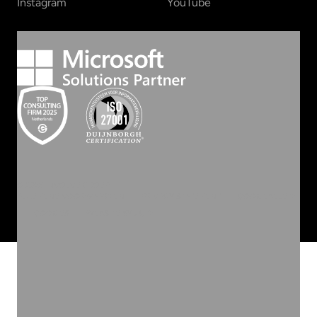
Instagram
YouTube
©
2026
INVOLVE GROEP
ALGEMENE VOORWAARDEN
PRIVACY STATEMENT
COOKIEBELEID
COOKIES
WEBSITE BY ZUID.