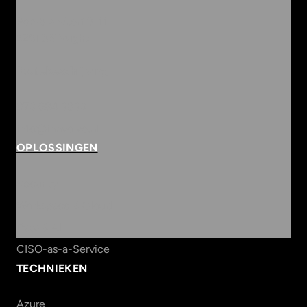
Rembrandterf 9-11
5261 XS Vught
Routebeschrijving
073 684 3833
info@innvolve.nl
OPLOSSINGEN
Security
Workspace & Cloud
Data & AI
CISO-as-a-Service
TECHNIEKEN
Azure