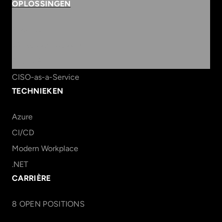
OPLOSSINGEN
Security
Workspace & Cloud
Data & AI
CISO-as-a-Service
TECHNIEKEN
Azure
CI/CD
Modern Workplace
.NET
CARRIÈRE
8
OPEN POSITION
S