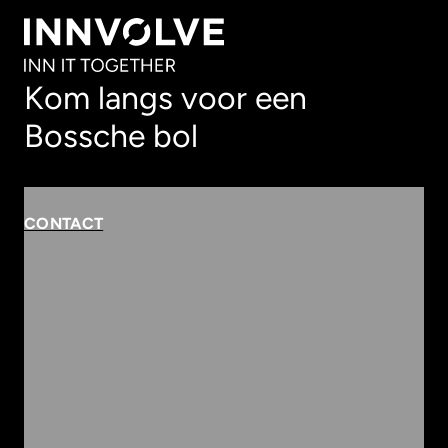
Kom langs voor een
Bossche bol
CONTACT
Rembrandterf 9-11
5261 XS Vught
Routebeschrijving
073 684 3833
info@innvolve.nl