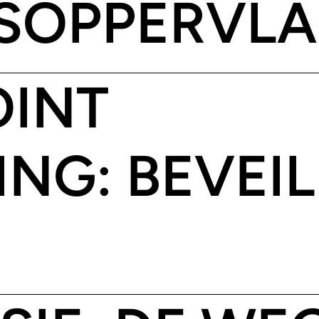
SOPPERVLA
OINT
NG: BEVEIL