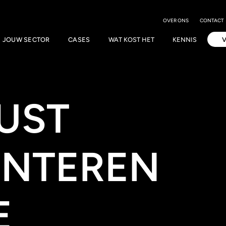
OVER ONS
CONTACT
JOUW SECTOR
CASES
WAT KOST HET
KENNIS
UST
ENTEREN
E