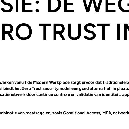
IE: DE WE
RO TRUST I
te werken vanuit de Modern Workplace zorgt ervoor dat traditionele
al biedt het Zero Trust securitymodel een goed alternatief. In plaa
isatienetwerk door continue controle en validatie van identiteit, ap
ombinatie van maatregelen, zoals Conditional Access, MFA, netwer