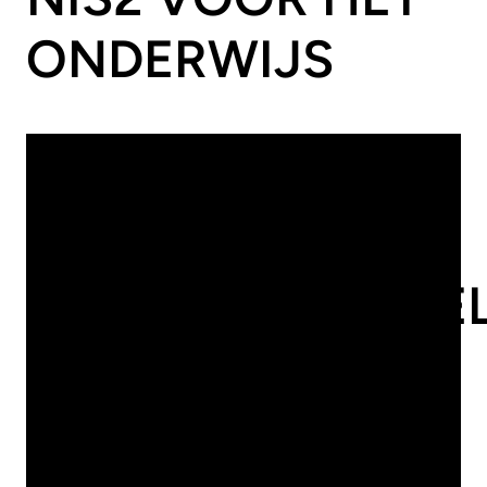
ONDERWIJS
16
/
07
/
2026
Compliance
Security
HOE
VERANTWOORDEL
IS BESTUUR IN
DE ZORG?