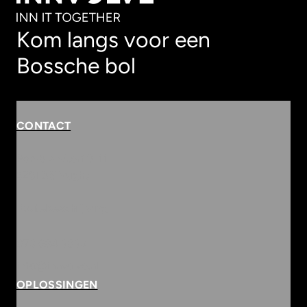
Kom langs voor een
Bossche bol
CONTACT
Rembrandterf 9-11
5261 XS Vught
Routebeschrijving
073 684 3833
info@innvolve.nl
OPLOSSINGEN