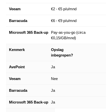
€2 - €5 p/u/mnd
€6 - €9 p/u/mnd
Pay-as-you-go (circa
€0,15/GB/mnd)
Opslag
inbegrepen?
Ja
Nee
Ja
Ja