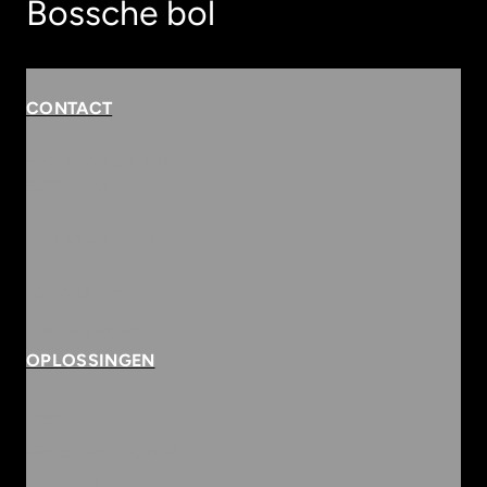
Bossche bol
CONTACT
Rembrandterf 9-11
5261 XS Vught
Routebeschrijving
073 684 3833
info@innvolve.nl
OPLOSSINGEN
Security
Workspace & Cloud
Data & AI