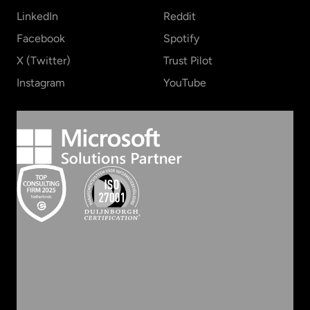
LinkedIn
Reddit
Facebook
Spotify
X (Twitter)
Trust Pilot
Instagram
YouTube
©
2026
INVOLVE GROEP
ALGEMENE VOORWAARDEN
PRIVACY STATEMENT
COOKIEBELEID
COOKIES
WEBSITE BY ZUID.