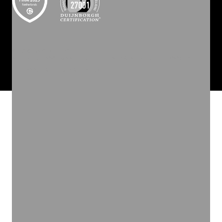
©
2026
INVOLVE GROEP
ALGEMENE VOORWAARDEN
PRIVACY STATEMENT
COOKIEBELEID
COOKIES
WEBSITE BY ZUID.