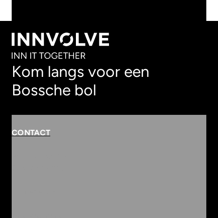
BEKIJK ALLE ARTIKELEN
Kom langs voor een
Bossche bol
CONTACT
Rembrandterf 9-11
5261 XS Vught
Routebeschrijving
073 684 3833