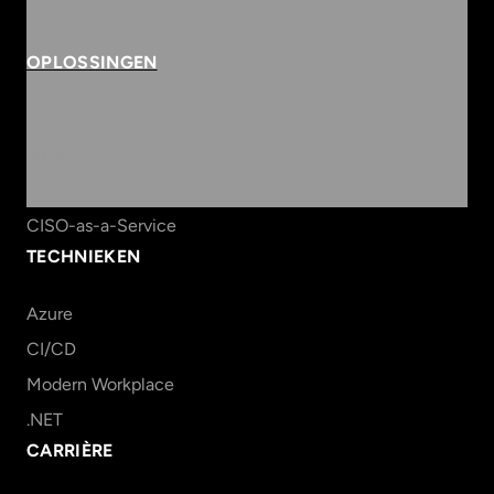
info@innvolve.nl
OPLOSSINGEN
Security
Workspace & Cloud
Data & AI
CISO-as-a-Service
TECHNIEKEN
Azure
CI/CD
Modern Workplace
.NET
CARRIÈRE