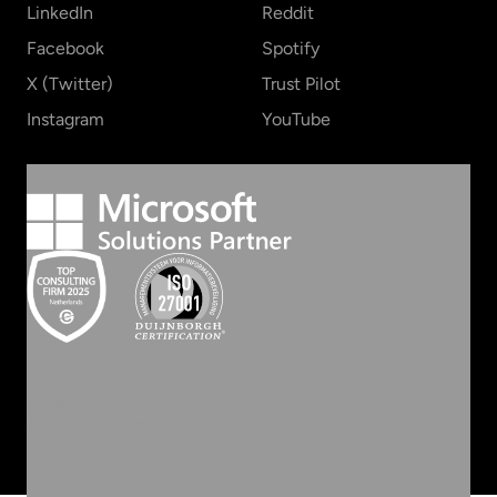
LinkedIn
Reddit
Facebook
Spotify
X (Twitter)
Trust Pilot
Instagram
YouTube
©
2026
INVOLVE GROEP
ALGEMENE VOORWAARDEN
PRIVACY STATEMENT
COOKIEBELEID
COOKIES
WEBSITE BY ZUID.