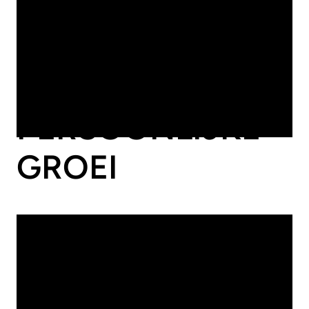
BIJ INNVOLVE:
TECHNIEK,
DYNAMIEK EN
PERSOONLIJKE
GROEI
20
/
08
/
2025
Cloud
AZURE OPENAI: