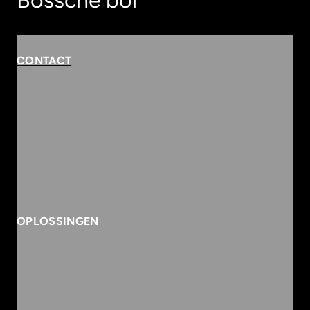
Bossche bol
CONTACT
Rembrandterf 9-11
5261 XS Vught
Routebeschrijving
073 684 3833
info@innvolve.nl
OPLOSSINGEN
Security
Workspace & Cloud
Data & AI