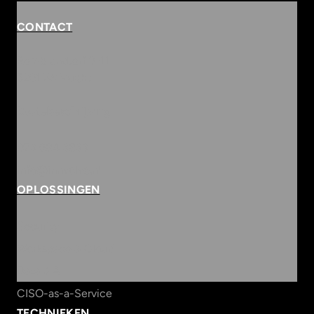
CONTACT
Rembrandterf 9-11
5261 XS Vught
Routebeschrijving
073 684 3833
info@innvolve.nl
OPLOSSINGEN
Security
Workspace & Cloud
Data & AI
CISO-as-a-Service
TECHNIEKEN