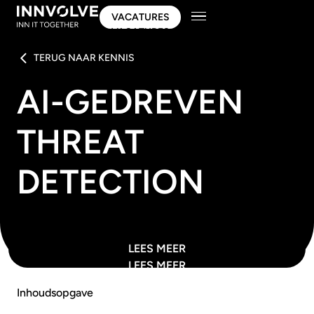
VACATURES
VACATURES
TERUG NAAR KENNIS
AI-GEDREVEN
THREAT
DETECTION
LEES MEER
LEES MEER
Inhoudsopgave